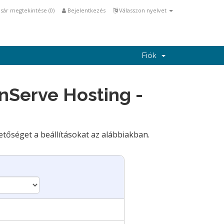
sár megtekintése (
0
)
Bejelentkezés
Válasszon nyelvet
Fiók
nServe Hosting -
etőséget a beállításokat az alábbiakban.