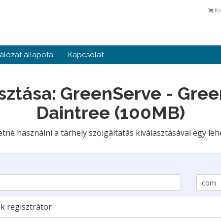
Ko
álózat állapota
Kapcsolat
sztása: GreenServe - Gree
Daintree (100MB)
né használni a tárhely szolgáltatás kiválasztásával egy leh
k regisztrátor