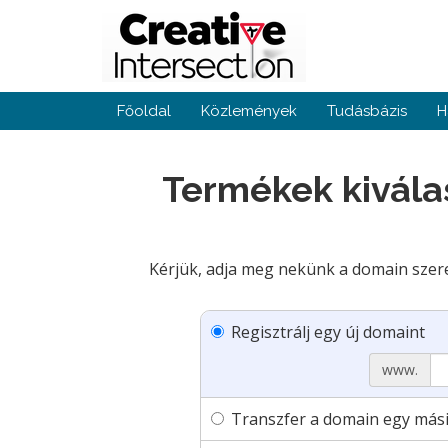
Főoldal
Közlemények
Tudásbázis
H
Termékek kivála
Kérjük, adja meg nekünk a domain szeret
Regisztrálj egy új domaint
www.
Transzfer a domain egy mási