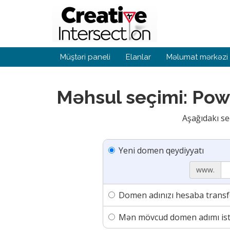
Müştəri paneli
Elanlar
Məlumat mərkəzi
Məhsul seçimi: Pow
Aşağıdakı se
Yeni domen qeydiyyatı
www.
Domen adınızı hesaba transf
Mən mövcud domen adımı isti