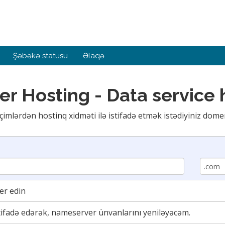
Şəbəkə statusu
Əlaqə
er Hosting - Data service
çimlərdən hostinq xidməti ilə istifadə etmək istədiyiniz domen
er edin
fadə edərək, nameserver ünvanlarını yeniləyəcəm.