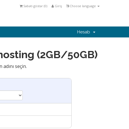
Səbəti göstər (
0
)
Giriş
Choose language
Hesab
 hosting (2GB/50GB)
 adını seçin.