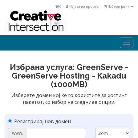
0
Најава на профил
Избери јазик
Togg
navi
Избрана услуга: GreenServe -
GreenServe Hosting - Kakadu
(1000MB)
Изберете домен кој ќе го користите за хостинг
пакетот, со избор на следниве опции.
Регистрирај нов домен
www.