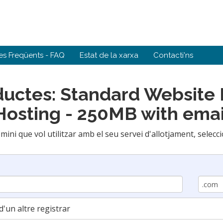
es Freqüents - FAQ
Estat de la xarxa
Contacti'ns
ductes: Standard Website 
Hosting - 250MB with emai
omini que vol utilitzar amb el seu servei d'allotjament, selec
d'un altre registrar