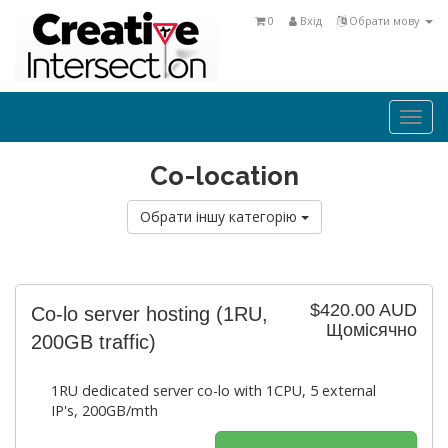
0
Вхід
Обрати мову
Togg
navi
Co-location
Обрати іншу категорію
$420.00 AUD
Co-lo server hosting (1RU,
Щомісячно
200GB traffic)
1RU dedicated server co-lo with 1CPU, 5 external
IP's, 200GB/mth