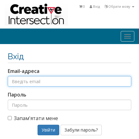
0
Вхід
Обрати мову
Togg
navi
Вхід
Email-адреса
Пароль
Запам'ятати мене
Забули пароль?