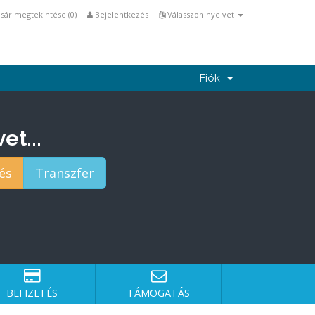
sár megtekintése (
0
)
Bejelentkezés
Válasszon nyelvet
Fiók
et...
BEFIZETÉS
TÁMOGATÁS