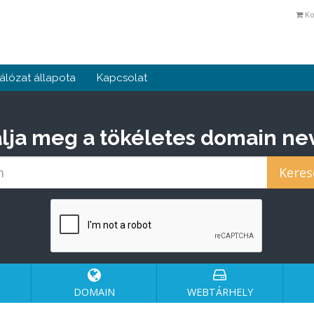
Ko
álózat állapota
Kapcsolat
lja meg a tökéletes domain nev
DOMAIN
WEBTÁRHELY